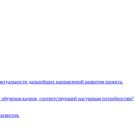
 актуальности дальнейших направлений развития проекта.
ы обучения кадров, соответствующей насущным потребностям?
развития.