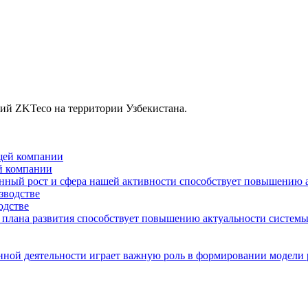
ий ZKTeco на территории Узбекистана.
ей компании
твенный рост и сфера нашей активности способствует повышению
одстве
о плана развития способствует повышению актуальности систем
нной деятельности играет важную роль в формировании модели 