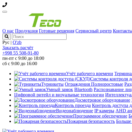
О нас
Продукция
Готовые решения
Сервисный центр
Контакт
Рус
|
O'zb
Заказать расчёт
+998 55 508-91-80
пн-пт с 9:00 до 18:00
сб с 9:00 до 16:00
Учёт рабочего времени
Термин
Системы контроля д
Турникеты
Ограждения
Полноростовые
Раз
Умный замок
Bluetooth
Распознавание ли
Цифровой ритейл и визуальные технологии
Интеллектуа
Досмотровое оборудование
Контроль проезда
Контроль доступа д
Видеонаблюдение
IP камеры
AHD ан
Программное обеспечение
Б
Пожарная безопасность
Больш