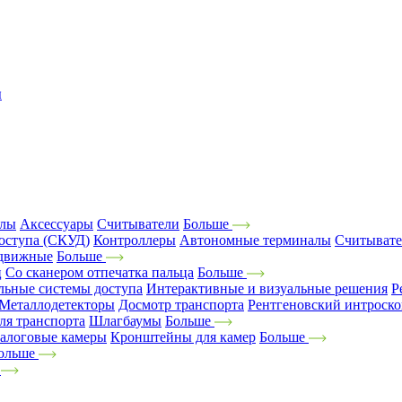
ы
алы
Аксессуары
Считыватели
Больше
оступа (СКУД)
Контроллеры
Автономные терминалы
Считыват
движные
Больше
ц
Со сканером отпечатка пальца
Больше
льные системы доступа
Интерактивные и визуальные решения
Р
Металлодетекторы
Досмотр транспорта
Рентгеновский интроск
ля транспорта
Шлагбаумы
Больше
алоговые камеры
Кронштейны для камер
Больше
ольше
е