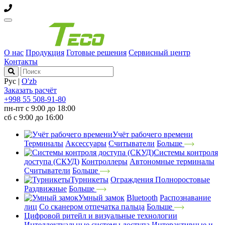
О нас
Продукция
Готовые решения
Сервисный центр
Контакты
Рус
|
O'zb
Заказать расчёт
+998 55 508-91-80
пн-пт с 9:00 до 18:00
сб с 9:00 до 16:00
Учёт рабочего времени
Терминалы
Аксессуары
Считыватели
Больше
Системы контроля
доступа (СКУД)
Контроллеры
Автономные терминалы
Считыватели
Больше
Турникеты
Ограждения
Полноростовые
Раздвижные
Больше
Умный замок
Bluetooth
Распознавание
лиц
Со сканером отпечатка пальца
Больше
Цифровой ритейл и визуальные технологии
Интеллектуальные системы доступа
Интерактивные и