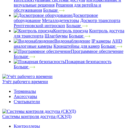
визуальные решения
Решения для ритейла и
обслуживания
Больше
Досмотровое
оборудование
Металлодетекторы
Досмотр транспорта
Рентгеновский интроскоп
Больше
Контроль проезда
Контроль доступа
для транспорта
Шлагбаумы
Больше
Видеонаблюдение
IP камеры
AHD
аналоговые камеры
Кронштейны для камер
Больше
Программное обеспечение
Больше
Пожарная безопасность
Больше
Учёт рабочего времени
Терминалы
Аксессуары
Считыватели
Системы контроля доступа (СКУД)
Контроллеры