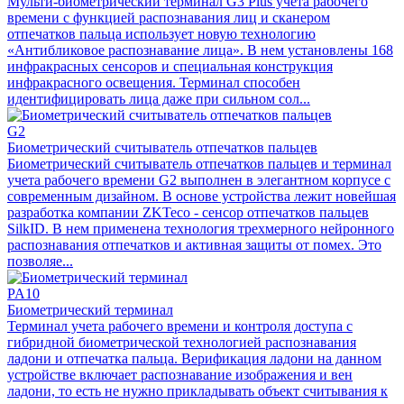
Мульти-биометрический терминал G3 Plus учета рабочего
времени с функцией распознавания лиц и сканером
отпечатков пальца использует новую технологию
«Антибликовое распознавание лица». В нем установлены 168
инфракрасных сенсоров и специальная конструкция
инфракрасного освещения. Терминал способен
идентифицировать лица даже при сильном сол...
G2
Биометрический считыватель отпечатков пальцев
Биометрический считыватель отпечатков пальцев и терминал
учета рабочего времени G2 выполнен в элегантном корпусе с
современным дизайном. В основе устройства лежит новейшая
разработка компании ZKTeco - сенсор отпечатков пальцев
SilkID. В нем применена технология трехмерного нейронного
распознавания отпечатков и активная защиты от помех. Это
позволяе...
PA10
Биометрический терминал
Терминал учета рабочего времени и контроля доступа с
гибридной биометрической технологией распознавания
ладони и отпечатка пальца. Верификация ладони на данном
устройстве включает распознавание изображения и вен
ладони, то есть не нужно прикладывать объект считывания к