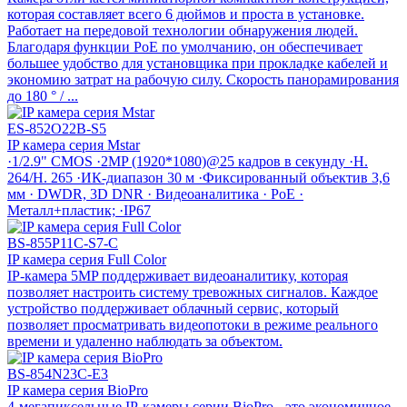
которая составляет всего 6 дюймов и проста в установке.
Работает на передовой технологии обнаружения людей.
Благодаря функции PoE по умолчанию, он обеспечивает
большее удобство для установщика при прокладке кабелей и
экономию затрат на рабочую силу. Скорость панорамирования
до 180 ° / ...
ES-852O22B-S5
IP камера серия Mstar
·1/2.9" CMOS ·2MP (1920*1080)@25 кадров в секунду ·H.
264/H. 265 ·ИК-диапазон 30 м ·Фиксированный объектив 3,6
мм · DWDR, 3D DNR · Видеоаналитика · PoE ·
Металл+пластик; ·IP67
BS-855P11C-S7-C
IP камера серия Full Color
IP-камера 5MP поддерживает видеоаналитику, которая
позволяет настроить систему тревожных сигналов. Каждое
устройство поддерживает облачный сервис, который
позволяет просматривать видеопотоки в режиме реального
времени и удаленно наблюдать за объектом.
BS-854N23C-E3
IP камера серия BioPro
4-мегапиксельные IР-камеры серии BioPro - это экономичное