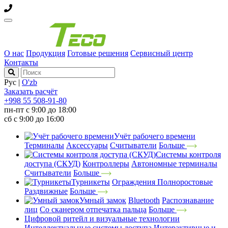
О нас
Продукция
Готовые решения
Сервисный центр
Контакты
Рус
|
O'zb
Заказать расчёт
+998 55 508-91-80
пн-пт с 9:00 до 18:00
сб с 9:00 до 16:00
Учёт рабочего времени
Терминалы
Аксессуары
Считыватели
Больше
Системы контроля
доступа (СКУД)
Контроллеры
Автономные терминалы
Считыватели
Больше
Турникеты
Ограждения
Полноростовые
Раздвижные
Больше
Умный замок
Bluetooth
Распознавание
лиц
Со сканером отпечатка пальца
Больше
Цифровой ритейл и визуальные технологии
Интеллектуальные системы доступа
Интерактивные и