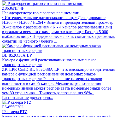
Z8636NF-4F
IP видеорегистратор с распознаванием лиц
• Интеллектуальное распознавание лиц. • Декодирование
H.265 + / H.265 / H.264 • Запись и предварительный просмотр
36-каналов с разрешением 4K • 4 каналов распознавания лиц
в реальном времени с камерами захвата лиц • База до 5 000
шаблонов лиц. • Поддержка нескольких связанных тревожных
событий из черного / белого ...
BL-852Q38A-LP
Камера с функцией распознавания номерных знаков
транспортных средств
ZK-LPR CarID BL-852Q38A-LP - это высокопроизводительная
камера с функцией распознавания номерных знаков
транспортных средств.Распознавание номерных знаков
выполняется в самой камере. Механизм распознавания
номерных знаков может распознавать номерные знаки более
чем 80 стран мира. · Точность распознавания 98% ·
Распознавание двухстрочн...
PS-855C30L
IP камера PTZ
Камера отличается миниатюрной компактной конструкцией,