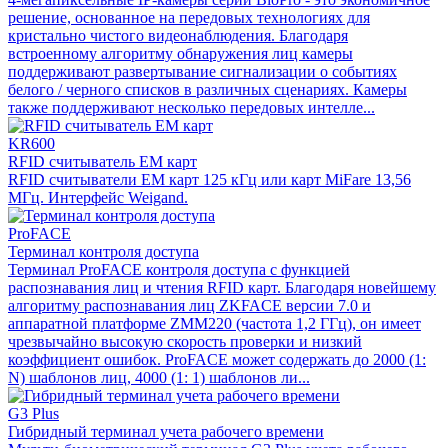
решение, основанное на передовых технологиях для
кристально чистого видеонаблюдения. Благодаря
встроенному алгоритму обнаружения лиц камеры
поддерживают развертывание сигнализации о событиях
белого / черного списков в различных сценариях. Камеры
также поддерживают несколько передовых интелле...
KR600
RFID считыватель EM карт
RFID считыватели EM карт 125 кГц или карт MiFare 13,56
МГц. Интерфейс Weigand.
ProFACE
Терминал контроля доступа
Терминал ProFACE контроля доступа с функцией
распознавания лиц и чтения RFID карт. Благодаря новейшему
алгоритму распознавания лиц ZKFACE версии 7.0 и
аппаратной платформе ZMM220 (частота 1,2 ГГц), он имеет
чрезвычайно высокую скорость проверки и низкий
коэффициент ошибок. ProFACE может содержать до 2000 (1:
N) шаблонов лиц, 4000 (1: 1) шаблонов ли...
G3 Plus
Гибридный терминал учета рабочего времени