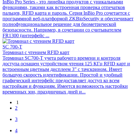
InBio Pro Series - это линейка продуктов с уникальными
функциями, такими как встроенная проверка отпечатков
пальцев, RFID карта и пароль. Серия InBio Pro сочетается с
программной веб-платформой ZKBioSecurity и обеспечивает
полнофункциональное решение для биометрической
безопасности. Например, в сочетании со считывателем
FR1300 (интерфейс ...
SC 700-T
Терминал с чтением RFID карт
Терминал SC700-T учета рабочего времени и контроля
доступа оснащен устройством чтения 125 КГц RFID карт и
встроенным цветным дисплеем 3” с тачскрином. Имеет
большую скорость идентификации. Простой и удобный
графический интерфейс предоставляет доступ ко всем
настройкам и функциям. Имеется возможность настройки
временных зон, праздничных дней и...
1
2
3
4