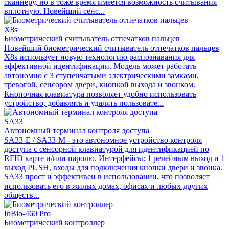
сканнеру, но в тоже время имеется возможность считывания
вплотную. Новейший сенс...
X8s
Биометрический считыватель отпечатков пальцев
Новейший биометрический считыватель отпечатков пальцев
X8s использует новую технологию распознавания для
эффективной идентификации. Модель может работать
автономно с 3 ступенчатыми электрическими замками,
тревогой, сенсором двери, кнопкой выхода и звонком.
Кнопочная клавиатура позволяет удобно использовать
устройство, добавлять и удалять пользовате...
SA33
Автономный терминал контроля доступа
SA33-E / SA33-M - это автономное устройство контроля
доступа с сенсорной клавиатурой для идентификацией по
RFID карте и/или паролю. Интерфейсы: 1 релейным выход и 1
выход PUSH, входы для подключения кнопки двери и звонка.
SA33 прост и эффективен в использовании, что позволяет
использовать его в жилых домах, офисах и любых других
обществ...
InBio-460 Pro
Биометрический контроллер