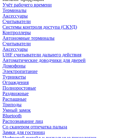
Учёт рабочего времени
Терминалы
Аксессуары
Считыватели
Системы контроля доступа (СКУД)
Контроллеры
Автономные терминалы
Считыватели
Аксессуары
UHF считыватели дальнего действия
Автоматические доводчики для дверей
Домофоны
Электропитание
Турникеты
Ограждения
Полноростовые
Раздвижные
Распашные
Триподы
Умный замок
Bluetooth
Распознавание лиц
Со сканером отпечатка пальца
Замки для гостиниц
Цифровой ритейл и визуальные технологии