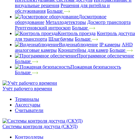
визуальные решения
Решения для ритейла и
обслуживания
Больше
Досмотровое
оборудование
Металлодетекторы
Досмотр транспорта
Рентгеновский интроскоп
Больше
Контроль проезда
Контроль доступа
для транспорта
Шлагбаумы
Больше
Видеонаблюдение
IP камеры
AHD
аналоговые камеры
Кронштейны для камер
Больше
Программное обеспечение
Больше
Пожарная безопасность
Больше
Учёт рабочего времени
Терминалы
Аксессуары
Считыватели
Системы контроля доступа (СКУД)
Контроллеры