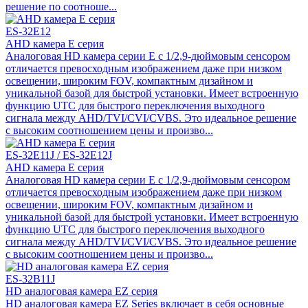
решение по соотноше...
ES-32E12
AHD камера E серия
Аналоговая HD камера серии E c 1/2,9-дюймовым сенсором
отличается превосходным изображением даже при низком
освещении, широким FOV, компактным дизайном и
уникальной базой для быстрой установки. Имеет встроенную
функцию UTC для быстрого переключения выходного
сигнала между AHD/TVI/CVI/CVBS. Это идеальное решение
с высоким соотношением цены и произво...
ES-32E11J / ES-32E12J
AHD камера E серия
Аналоговая HD камера серии E c 1/2,9-дюймовым сенсором
отличается превосходным изображением даже при низком
освещении, широким FOV, компактным дизайном и
уникальной базой для быстрой установки. Имеет встроенную
функцию UTC для быстрого переключения выходного
сигнала между AHD/TVI/CVI/CVBS. Это идеальное решение
с высоким соотношением цены и произво...
ES-32B11J
HD аналоговая камера EZ серия
HD аналоговая камера EZ Series включает в себя основные