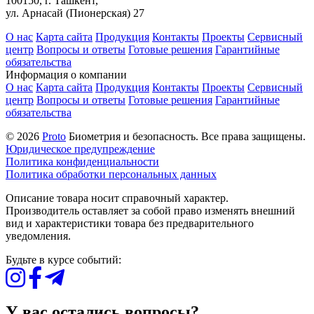
100150, г. Ташкент,
ул. Арнасай (Пионерская) 27
О нас
Карта сайта
Продукция
Контакты
Проекты
Сервисный
центр
Вопросы и ответы
Готовые решения
Гарантийные
обязательства
Информация о компании
О нас
Карта сайта
Продукция
Контакты
Проекты
Сервисный
центр
Вопросы и ответы
Готовые решения
Гарантийные
обязательства
© 2026
Proto
Биометрия и безопасность. Все права защищены.
Юридическое предупреждение
Политика конфиденциальности
Политика обработки персональных данных
Описание товара носит справочный характер.
Производитель оставляет за собой право изменять внешний
вид и характеристики товара без предварительного
уведомления.
Будьте в курсе событий:
У вас остались вопросы?