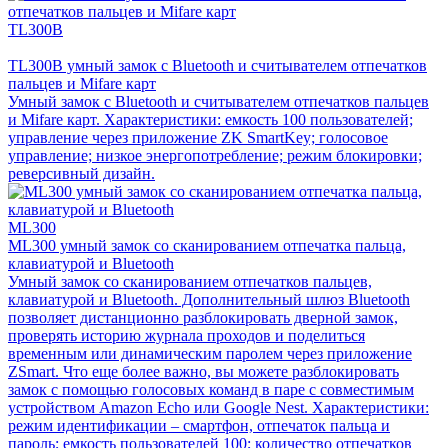
TL300B
TL300B умный замок с Bluetooth и считывателем отпечатков
пальцев и Mifare карт
Умный замок с Bluetooth и считывателем отпечатков пальцев
и Mifare карт. Характеристики: емкость 100 пользователей;
управление через приложение ZK SmartKey; голосовое
управление; низкое энергопотребление; режим блокировки;
реверсивный дизайн.
ML300
ML300 умный замок со сканированием отпечатка пальца,
клавиатурой и Bluetooth
Умный замок со сканированием отпечатков пальцев,
клавиатурой и Bluetooth. Дополнительный шлюз Bluetooth
позволяет дистанционно разблокировать дверной замок,
проверять историю журнала проходов и поделиться
временным или динамическим паролем через приложение
ZSmart. Что еще более важно, вы можете разблокировать
замок с помощью голосовых команд в паре с совместимым
устройством Amazon Echo или Google Nest. Характеристики:
режим идентификации – смартфон, отпечаток пальца и
пароль; емкость пользователей 100; количество отпечатков