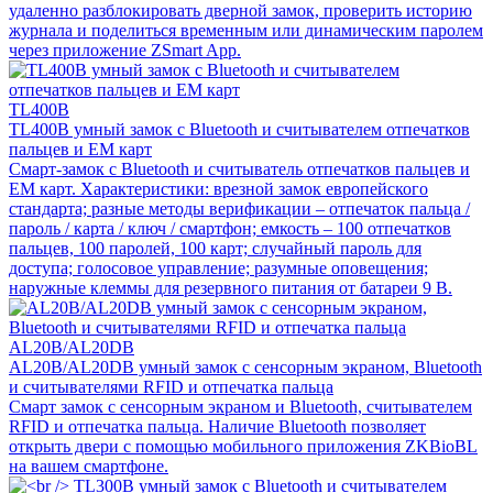
удаленно разблокировать дверной замок, проверить историю
журнала и поделиться временным или динамическим паролем
через приложение ZSmart App.
TL400B
TL400B умный замок с Bluetooth и считывателем отпечатков
пальцев и EM карт
Смарт-замок с Bluetooth и считыватель отпечатков пальцев и
EM карт. Характеристики: врезной замок европейского
стандарта; разные методы верификации – отпечаток пальца /
пароль / карта / ключ / смартфон; емкость – 100 отпечатков
пальцев, 100 паролей, 100 карт; случайный пароль для
доступа; голосовое управление; разумные оповещения;
наружные клеммы для резервного питания от батареи 9 В.
AL20B/AL20DB
AL20B/AL20DB умный замок с сенсорным экраном, Bluetooth
и считывателями RFID и отпечатка пальца
Смарт замок с сенсорным экраном и Bluetooth, считывателем
RFID и отпечатка пальца. Наличие Bluetooth позволяет
открыть двери с помощью мобильного приложения ZKBioBL
на вашем смартфоне.