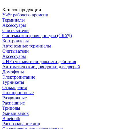
Каталог продукции
Учёт рабочего времени
Терминалы
Аксессуары
Считыватели
Системы контроля доступа (СКУД)
Контроллеры
Автономные терминалы
Считыватели
Аксессуары
UHF считыватели дальнего действия
Автоматические доводчики для дверей
Домофоны
Электропитание
Турникеты
Ограждения
Полноростовые
Раздвижные
Распашные
Триподы
Умный замок
Bluetooth
Распознавание лиц
Со сканером отпечатка пальца