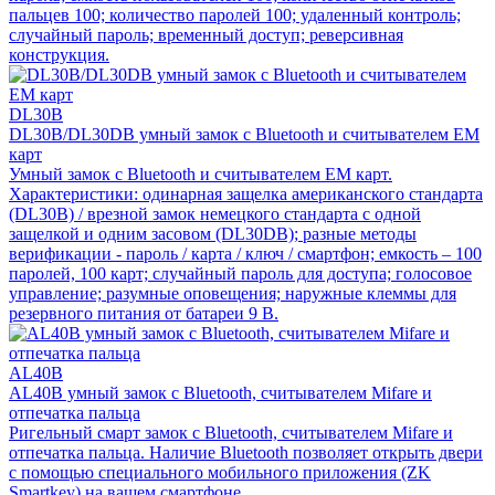
пальцев 100; количество паролей 100; удаленный контроль;
случайный пароль; временный доступ; реверсивная
конструкция.
DL30B
DL30B/DL30DB умный замок с Bluetooth и считывателем EM
карт
Умный замок с Bluetooth и считывателем EM карт.
Характеристики: одинарная защелка американского стандарта
(DL30B) / врезной замок немецкого стандарта с одной
защелкой и одним засовом (DL30DB); разные методы
верификации - пароль / карта / ключ / смартфон; емкость – 100
паролей, 100 карт; случайный пароль для доступа; голосовое
управление; разумные оповещения; наружные клеммы для
резервного питания от батареи 9 В.
AL40B
AL40B умный замок с Bluetooth, считывателем Mifare и
отпечатка пальца
Ригельный смарт замок с Bluetooth, считывателем Mifare и
отпечатка пальца. Наличие Bluetooth позволяет открыть двери
с помощью специального мобильного приложения (ZK
Smartkey) на вашем смартфоне.