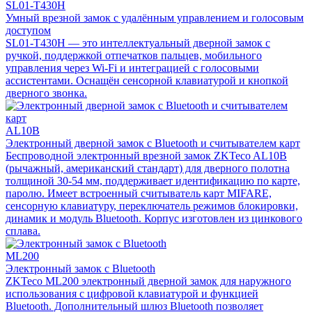
SL01-T430H
Умный врезной замок с удалённым управлением и голосовым
доступом
SL01-T430H — это интеллектуальный дверной замок с
ручкой, поддержкой отпечатков пальцев, мобильного
управления через Wi-Fi и интеграцией с голосовыми
ассистентами. Оснащён сенсорной клавиатурой и кнопкой
дверного звонка.
AL10B
Электронный дверной замок с Bluetooth и считывателем карт
Беспроводной электронный врезной замок ZKTeco AL10B
(рычажный, американский стандарт) для дверного полотна
толщиной 30-54 мм, поддерживает идентификацию по карте,
паролю. Имеет встроенный считыватель карт MIFARE,
сенсорную клавиатуру, переключатель режимов блокировки,
динамик и модуль Bluetooth. Корпус изготовлен из цинкового
сплава.
ML200
Электронный замок с Bluetooth
ZKTeco ML200 электронный дверной замок для наружного
использования с цифровой клавиатурой и функцией
Bluetooth. Дополнительный шлюз Bluetooth позволяет