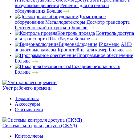
визуальные решения
Решения для ритейла и
обслуживания
Больше
Досмотровое
оборудование
Металлодетекторы
Досмотр транспорта
Рентгеновский интроскоп
Больше
Контроль проезда
Контроль доступа
для транспорта
Шлагбаумы
Больше
Видеонаблюдение
IP камеры
AHD
аналоговые камеры
Кронштейны для камер
Больше
Программное обеспечение
Больше
Пожарная безопасность
Больше
Учёт рабочего времени
Терминалы
Аксессуары
Считыватели
Системы контроля доступа (СКУД)
Контроллеры