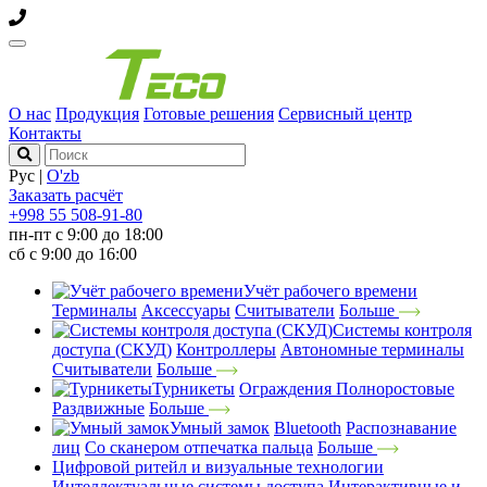
О нас
Продукция
Готовые решения
Сервисный центр
Контакты
Рус
|
O'zb
Заказать расчёт
+998 55 508-91-80
пн-пт с 9:00 до 18:00
сб с 9:00 до 16:00
Учёт рабочего времени
Терминалы
Аксессуары
Считыватели
Больше
Системы контроля
доступа (СКУД)
Контроллеры
Автономные терминалы
Считыватели
Больше
Турникеты
Ограждения
Полноростовые
Раздвижные
Больше
Умный замок
Bluetooth
Распознавание
лиц
Со сканером отпечатка пальца
Больше
Цифровой ритейл и визуальные технологии
Интеллектуальные системы доступа
Интерактивные и