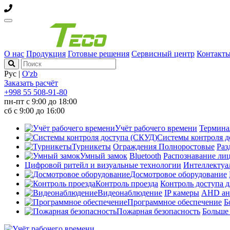
О нас
Продукция
Готовые решения
Сервисный центр
Контакт
Рус
|
O'zb
Заказать расчёт
+998 55 508-91-80
пн-пт с 9:00 до 18:00
сб с 9:00 до 16:00
Учёт рабочего времени
Термин
Системы контроля д
Турникеты
Ограждения
Полноростовые
Раз
Умный замок
Bluetooth
Распознавание ли
Цифровой ритейл и визуальные технологии
Интеллектуа
Досмотровое оборудование
Контроль проезда
Контроль доступа д
Видеонаблюдение
IP камеры
AHD ан
Программное обеспечение
Б
Пожарная безопасность
Больш