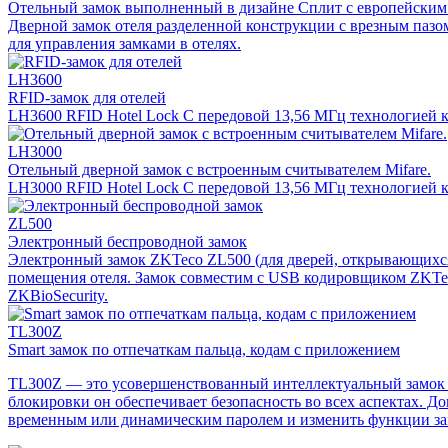
Отельный замок выполненный в дизайне Сплит с европейским 
Дверной замок отеля разделенной конструкции с врезным паз
для управления замками в отелях.
LH3600
RFID-замок для отелей
LH3600 RFID Hotel Lock С передовой 13,56 МГц технологией к
LH3000
Отельный дверной замок с встроенным считывателем Mifare.
LH3000 RFID Hotel Lock С передовой 13,56 МГц технологией к
ZL500
Электронный беспроводной замок
Электронный замок ZKTeco ZL500 (для дверей, открывающихся 
помещения отеля. Замок совместим с USB кодировщиком ZKTe
ZKBioSecurity.
TL300Z
Smart замок по отпечаткам пальца, кодам с приложением
TL300Z — это усовершенствованный интеллектуальный замок с 
блокировки он обеспечивает безопасность во всех аспектах. Д
временным или динамическим паролем и изменить функции за