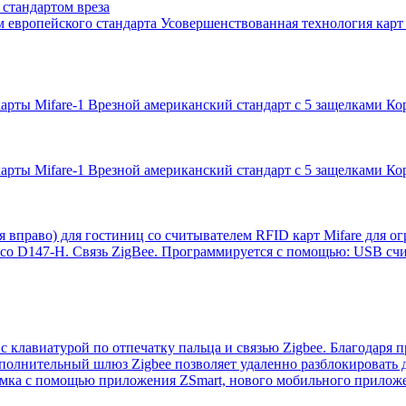
стандартом вреза
ом европейского стандарта Усовершенствованная технология ка
арты Mifare-1 Врезной американский стандарт с 5 защелками Ко
арты Mifare-1 Врезной американский стандарт с 5 защелками К
вправо) для гостиниц со считывателем RFID карт Mifare для о
co D147-H. Связь ZigBee. Программируется с помощью: USB сч
клавиатурой по отпечатку пальца и связью Zigbee. Благодаря 
ополнительный шлюз Zigbee позволяет удаленно разблокировать 
мка с помощью приложения ZSmart, нового мобильного приложе