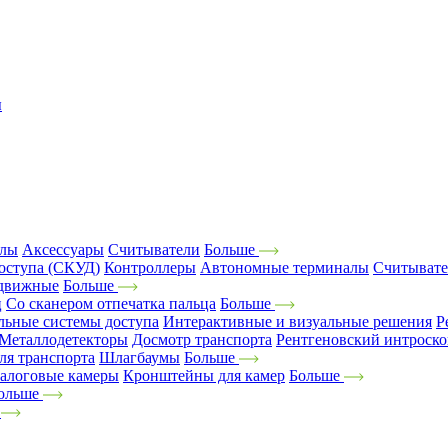
ы
алы
Аксессуары
Считыватели
Больше
оступа (СКУД)
Контроллеры
Автономные терминалы
Считыват
движные
Больше
ц
Со сканером отпечатка пальца
Больше
льные системы доступа
Интерактивные и визуальные решения
Р
Металлодетекторы
Досмотр транспорта
Рентгеновский интроск
ля транспорта
Шлагбаумы
Больше
алоговые камеры
Кронштейны для камер
Больше
ольше
е