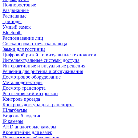
Полноростовые
Раздвижные
Распашные
Триподы
Умный замок
Bluetooth
Распознавание лиц
Со сканером отпечатка пальца
Замки для гостиниц
Цифровой ритейл и визуальные технологии
Интеллектуальные системы доступа
Интерактивные и визуальные решения
Решения для ритейла и обслуживания
Досмотровое оборудование
Металлодетекторы
Досмотр транспорта
Рентгеновский интроскоп
Контроль проезда
Контроль доступа для транспорта
Шлагбаумы
Видеонаблюдение
IP камеры
AHD аналоговые камеры
Кронштейны для камер
Программное обеспечение