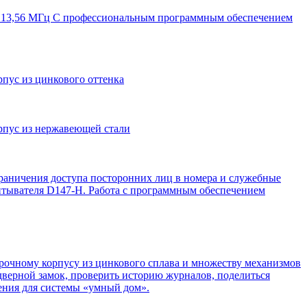
рт 13,56 МГц С профессиональным программным обеспечением
рпус из цинкового оттенка
орпус из нержавеющей стали
граничения доступа посторонних лиц в номера и служебные
итывателя D147-H. Работа с программным обеспечением
прочному корпусу из цинкового сплава и множеству механизмов
дверной замок, проверить историю журналов, поделиться
ния для системы «умный дом».