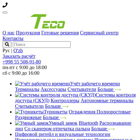
О нас
Продукция
Готовые решения
Сервисный центр
Контакты
Рус
|
O'zb
Заказать расчёт
+998 55 508-91-80
пн-пт с 9:00 до 18:00
сб с 9:00 до 16:00
Учёт рабочего времени
Терминалы
Аксессуары
Считыватели
Больше
Системы контроля
доступа (СКУД)
Контроллеры
Автономные терминалы
Считыватели
Больше
Турникеты
Ограждения
Полноростовые
Раздвижные
Больше
Умный замок
Bluetooth
Распознавание
лиц
Со сканером отпечатка пальца
Больше
Цифровой ритейл и визуальные технологии
Интеллектуальные системы доступа
Интерактивные и