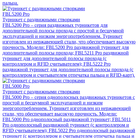
пальца.
FBL5200 Pro
Турникет с раздвижными створками
FBL5200 Pro – серия раздвижных турникетов для
дополнительной полосы прохода с простой и бесшумной
эксплуатацией и низким энергопотреблением. Турникет
изготовлен из нержавеющей стали, что обеспечивает высокую
прочность. Модели: FBL5200 Pro раздвижной турникет для
дополнительной полосы прохода; FBL5211 Pro раздвижной
турникет для дополнительной полосы прохода (с
контроллером и RFID считывателем); FBL5222 Pro
раздвижной турникет для дополнительной полосы прохода (с
контроллером и считывателем отпечатка пальца и RFID-карт).
FBL5000 Pro
Турникет с раздвижными створками
FBL5000 Pro – серия однополосных раздвижных турникетов с
простой и бесшумной эксплуатацией и низким
энергопотреблением. Турникет изготовлен из нержавеющей
стали, что обеспечивает высокую прочность. Модели:
FBL5000 Pro однополосный раздвижной турникет; FBL5011
Pro однополосный раздвижной турникет (с контроллером и
RFID считывателем); FBL5022 Pro однополосный раздвижной
турникет (с контроллером и считывателем отпечатка пальца и