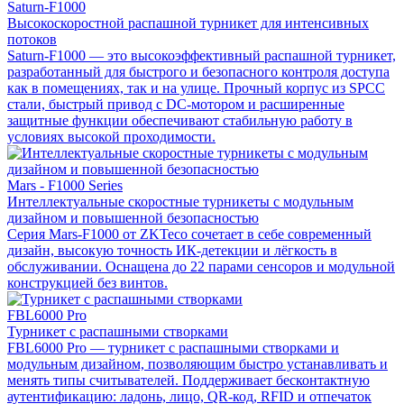
Saturn-F1000
Высокоскоростной распашной турникет для интенсивных
потоков
Saturn-F1000 — это высокоэффективный распашной турникет,
разработанный для быстрого и безопасного контроля доступа
как в помещениях, так и на улице. Прочный корпус из SPCC
стали, быстрый привод с DC-мотором и расширенные
защитные функции обеспечивают стабильную работу в
условиях высокой проходимости.
Mars - F1000 Series
Интеллектуальные скоростные турникеты с модульным
дизайном и повышенной безопасностью
Серия Mars-F1000 от ZKTeco сочетает в себе современный
дизайн, высокую точность ИК-детекции и лёгкость в
обслуживании. Оснащена до 22 парами сенсоров и модульной
конструкцией без винтов.
FBL6000 Pro
Турникет с распашными створками
FBL6000 Pro — турникет с распашными створками и
модульным дизайном, позволяющим быстро устанавливать и
менять типы считывателей. Поддерживает бесконтактную
аутентификацию: ладонь, лицо, QR-код, RFID и отпечаток