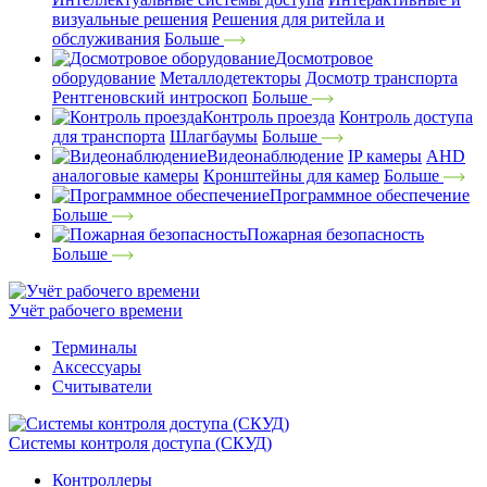
визуальные решения
Решения для ритейла и
обслуживания
Больше
Досмотровое
оборудование
Металлодетекторы
Досмотр транспорта
Рентгеновский интроскоп
Больше
Контроль проезда
Контроль доступа
для транспорта
Шлагбаумы
Больше
Видеонаблюдение
IP камеры
AHD
аналоговые камеры
Кронштейны для камер
Больше
Программное обеспечение
Больше
Пожарная безопасность
Больше
Учёт рабочего времени
Терминалы
Аксессуары
Считыватели
Системы контроля доступа (СКУД)
Контроллеры