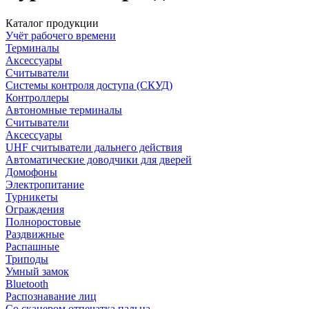
Каталог продукции
Учёт рабочего времени
Терминалы
Аксессуары
Считыватели
Системы контроля доступа (СКУД)
Контроллеры
Автономные терминалы
Считыватели
Аксессуары
UHF считыватели дальнего действия
Автоматические доводчики для дверей
Домофоны
Электропитание
Турникеты
Ограждения
Полноростовые
Раздвижные
Распашные
Триподы
Умный замок
Bluetooth
Распознавание лиц
Со сканером отпечатка пальца