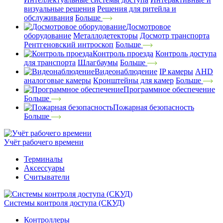
визуальные решения
Решения для ритейла и
обслуживания
Больше
Досмотровое
оборудование
Металлодетекторы
Досмотр транспорта
Рентгеновский интроскоп
Больше
Контроль проезда
Контроль доступа
для транспорта
Шлагбаумы
Больше
Видеонаблюдение
IP камеры
AHD
аналоговые камеры
Кронштейны для камер
Больше
Программное обеспечение
Больше
Пожарная безопасность
Больше
Учёт рабочего времени
Терминалы
Аксессуары
Считыватели
Системы контроля доступа (СКУД)
Контроллеры