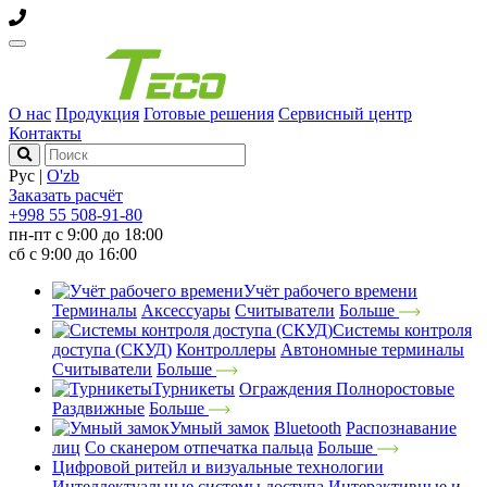
О нас
Продукция
Готовые решения
Сервисный центр
Контакты
Рус
|
O'zb
Заказать расчёт
+998 55 508-91-80
пн-пт с 9:00 до 18:00
сб с 9:00 до 16:00
Учёт рабочего времени
Терминалы
Аксессуары
Считыватели
Больше
Системы контроля
доступа (СКУД)
Контроллеры
Автономные терминалы
Считыватели
Больше
Турникеты
Ограждения
Полноростовые
Раздвижные
Больше
Умный замок
Bluetooth
Распознавание
лиц
Со сканером отпечатка пальца
Больше
Цифровой ритейл и визуальные технологии
Интеллектуальные системы доступа
Интерактивные и