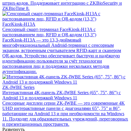
штрих-кодов. Поддерживает интеграцию с ZKBioSecurity и
ZKBioTime 8.
FaceKiosk-H13A
Сенсорный смарт-терминал FaceKiosk-H13A с
распознаванием лиц, RFID и QR-кодом (13,3”)
FaceKiosk-H13A — это 13,3-дюймовый
многофункциональный Android-терминал с сенсорным
экраном, встроенным считывателем RFID-карт и сканером
QR-кодов. Устройство обеспечивает быструю и надёжную
идентификацию пользователя за счёт технологии
распознавания лиц и поддержки нескольких методов
аутентификации.
ZK-IWBE Series
Интерактивная 4K-панель ZK-IWBE Series (65”, 75”, 86”) с
Android 13 и поддержкой Windows 11
Сенсорные дисплеи серии ZK-IWBE — это современные 4K
UHD интерактивные панели с диагоналями 65”, 75” и 86”,
работающие на Android 13 и при необходимости на Windows
11. Подходят для образовательных учреждений, переговорных
и презентационных пространств.
Развернуть