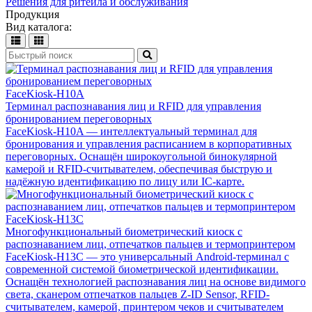
Решения для ритейла и обслуживания
Продукция
Вид каталога:
FaceKiosk-H10A
Терминал распознавания лиц и RFID для управления
бронированием переговорных
FaceKiosk-H10A — интеллектуальный терминал для
бронирования и управления расписанием в корпоративных
переговорных. Оснащён широкоугольной бинокулярной
камерой и RFID-считывателем, обеспечивая быструю и
надёжную идентификацию по лицу или IC-карте.
FaceKiosk-H13C
Многофункциональный биометрический киоск с
распознаванием лиц, отпечатков пальцев и термопринтером
FaceKiosk-H13C — это универсальный Android-терминал с
современной системой биометрической идентификации.
Оснащён технологией распознавания лиц на основе видимого
света, сканером отпечатков пальцев Z-ID Sensor, RFID-
считывателем, камерой, принтером чеков и считывателем